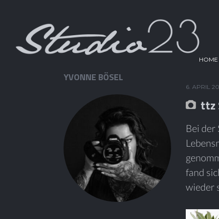
HOME
YVONNE BÖSEL
6. APRIL 2
ttz
Bei der
Lebensm
genomme
fand sic
wieder 