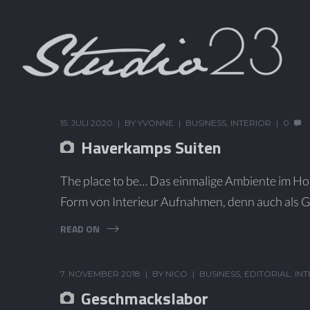
15. JULI 2020
BY
YVONNE
BUSINESS
,
INTERIOR
0
Haverkamps Suiten
The place to be… Das einmalige Ambiente im Ho
Form von Interieur Aufnahmen, denn auch als Ga
READ ON
7. NOVEMBER 2018
BY
NICO
BUSINESS
,
EDITORIAL
,
IN
Geschmackslabor