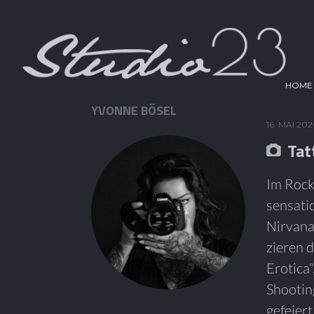
HOME
YVONNE BÖSEL
16. MAI 20
Tat
Im Rock
sensati
Nirvana 
zieren 
Erotica“
Shootin
gefeiert