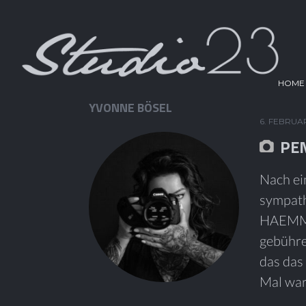
HOME
YVONNE BÖSEL
6. FEBRUA
PEN
Nach ei
sympath
HAEMME
gebühre
das das 
Mal war